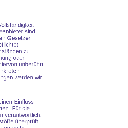
Vollständigkeit
eanbieter sind
nen Gesetzen
lichtet,
mständen zu
rnung oder
iervon unberührt.
onkreten
ungen werden wir
einen Einfluss
men. Für die
en verantwortlich.
stöße überprüft.