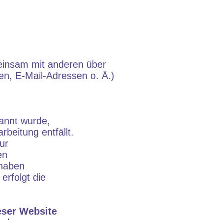
emeinsam mit anderen über
n, E-Mail-Adressen o. Ä.)
nannt wurde,
beitung entfällt.
ur
en
 haben
erfolgt die
eser Website