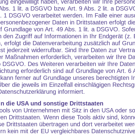
tung eingewilligt haben, verarbeiten wir Ihre pers
Abs. 1 lit. a DSGVO bzw. Art. 9 Abs. 2 lit. a DSG
. 1 DSGVO verarbeitet werden. Im Falle einer aus
personenbezogener Daten in Drittstaaten erfolgt di
Grundlage von Art. 49 Abs. 1 lit. a DSGVO. Sofer
den Zugriff auf Informationen in Ihr Endgerät (z. 
en, erfolgt die Datenverarbeitung zusätzlich auf Gr
st jederzeit widerrufbar. Sind Ihre Daten zur Vertr
er Maßnahmen erforderlich, verarbeiten wir Ihre D
. b DSGVO. Des Weiteren verarbeiten wir Ihre Daten
ichtung erforderlich sind auf Grundlage von Art. 6 Ab
ann ferner auf Grundlage unseres berechtigten In
Über die jeweils im Einzelfall einschlägigen Rechts
atenschutzerklärung informiert.
n die USA und sonstige Drittstaaten
ols von Unternehmen mit Sitz in den USA oder so
ren Drittstaaten. Wenn diese Tools aktiv sind, könn
 Drittstaaten übertragen und dort verarbeitet we
ern kein mit der EU vergleichbares Datenschutznive