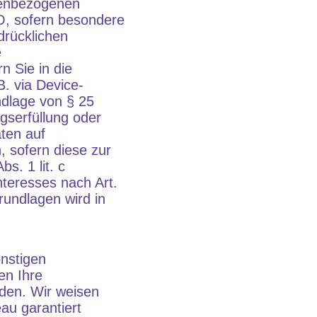
onenbezogenen
VO, sofern besondere
drücklichen
e
n Sie in die
B. via Device-
undlage von § 25
agserfüllung oder
aten auf
, sofern diese zur
s. 1 lit. c
teresses nach Art.
grundlagen wird in
nstigen
en Ihre
rden. Wir weisen
au garantiert