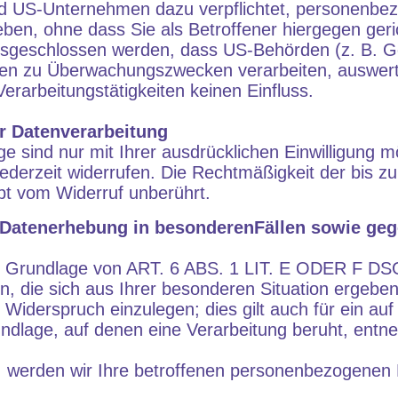
nd US-Unternehmen dazu verpflichtet, personenbe
en, ohne dass Sie als Betroffener hiergegen geri
usgeschlossen werden, dass US-Behörden (z. B. G
ten zu Überwachungszwecken verarbeiten, auswer
erarbeitungstätigkeiten keinen Einfluss.
ur Datenverarbeitung
e sind nur mit Ihrer ausdrücklichen Einwilligung m
g jederzeit widerrufen. Die Rechtmäßigkeit der bis 
ibt vom Widerruf unberührt.
Datenerhebung in besonderenFällen sowie gege
f Grundlage von ART. 6 ABS. 1 LIT. E ODER F DSG
n, die sich aus Ihrer besonderen Situation ergebe
iderspruch einzulegen; dies gilt auch für ein au
rundlage, auf denen eine Verarbeitung beruht, ent
 werden wir Ihre betroffenen personenbezogenen D