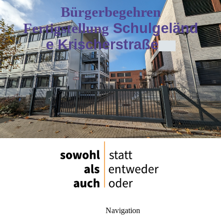
Bürgerbegehren
Fertigstellung
Schulgeländ
e Krischerstraße
Navigation