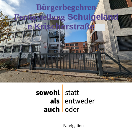
Bürgerbegehren
Fertigstellung
Schulgeländ
e Krischerstraße
Navigation